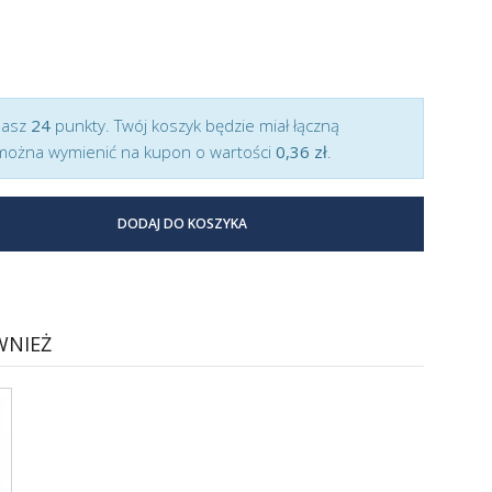
masz
24
punkty. Twój koszyk będzie miał łączną
można wymienić na kupon o wartości
0,36 zł
.
DODAJ DO KOSZYKA
WNIEŻ