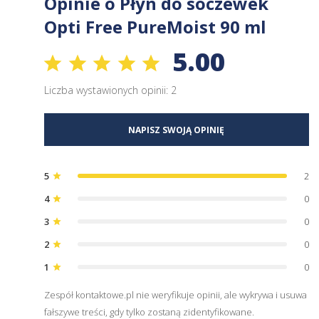
Opinie o Płyn do soczewek
Opti Free PureMoist 90 ml
5.00
Liczba wystawionych opinii: 2
NAPISZ SWOJĄ OPINIĘ
5
2
star
4
0
star
3
0
star
2
0
star
1
0
star
Zespół kontaktowe.pl nie weryfikuje opinii, ale wykrywa i usuwa
fałszywe treści, gdy tylko zostaną zidentyfikowane.