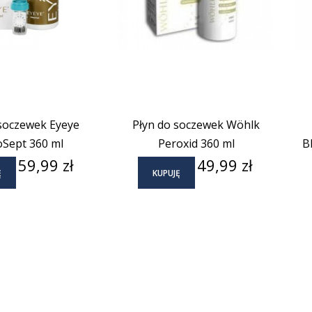
 soczewek Eyeye
Płyn do soczewek Wöhlk
Sept 360 ml
Peroxid 360 ml
B
Cena
Cena
59,99 zł
49,99 zł
Ę
KUPUJĘ