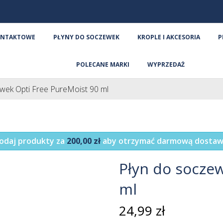
ONTAKTOWE
PŁYNY DO SOCZEWEK
KROPLE I AKCESORIA
P
POLECANE MARKI
WYPRZEDAŻ
wek Opti Free PureMoist 90 ml
odaj produkty za
200,00 zł
aby otrzymać darmową dostaw
Płyn do socze
ml
24,99 zł