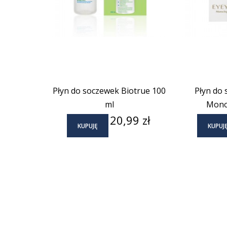
Płyn do soczewek Biotrue 100
Płyn do
ml
Mono
Cena
20,99 zł
KUPUJĘ
KUPUJ