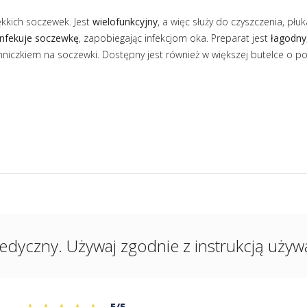
ękkich soczewek. Jest
wielofunkcyjny
, a więc służy do czyszczenia, płuk
nfekuje soczewkę
, zapobiegając infekcjom oka. Preparat jest
łagodny
niczkiem na soczewki. Dostępny jest również w większej butelce o 
edyczny. Używaj zgodnie z instrukcją używan
5/5