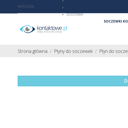
O NAS
INFOLINIA:
801 103 206
KONTAKT
DOSTAWA
SOCZEWKI K
Strona główna
Płyny do soczewek
Płyn do socze
D