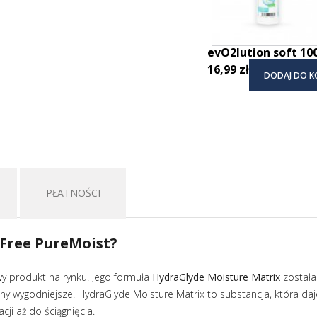
evO2lution soft 10
16,99 zł
DODAJ DO K
PŁATNOŚCI
-Free PureMoist?
wy produkt na rynku. Jego formuła
HydraGlyde Moisture Matrix
została
ny wygodniejsze. HydraGlyde Moisture Matrix to substancja, która da
i aż do ściągnięcia.