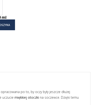
0 ml
OSZYKA
 opracowana po to, by oczy były jeszcze dłużej
je uczucie
miękkiej otoczki
na soczewce. Dzięki temu