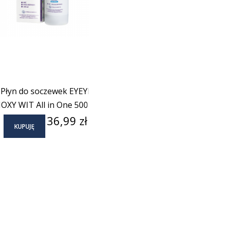
Płyn do soczewek EYEYE
IOXY WIT All in One 500 ml
Cena
36,99 zł
KUPUJĘ