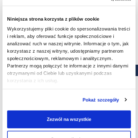
Cena
82,99 zł
KUPUJĘ
KUPUJĘ
Cena
Cena
95,98 zł
99,98 zł
Niniejsza strona korzysta z plików cookie
podstawowa
(2)
Wykorzystujemy pliki cookie do spersonalizowania treści
i reklam, aby oferować funkcje społecznościowe i
WYPRZEDAŻ!
analizować ruch w naszej witrynie. Informacje o tym, jak
korzystasz z naszej witryny, udostępniamy partnerom
społecznościowym, reklamowym i analitycznym.
Partnerzy mogą połączyć te informacje z innymi danymi
otrzymanymi od Ciebie lub uzyskanymi podczas
korzystania z ich usług.
Pokaż szczegóły
Zezwól na wszystkie
evO2lution monthly lenses
Soczewki miesięczne
6 szt. - wyprzedaż
evO2lution monthly lenses