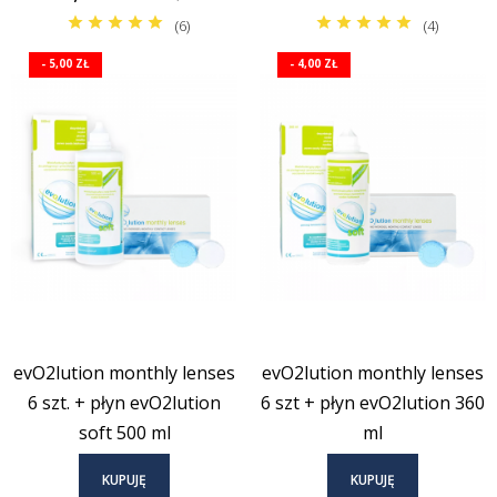
podstawowa
(6)
(4)
- 5,00 ZŁ
- 4,00 ZŁ
evO2lution monthly lenses
evO2lution monthly lenses
6 szt. + płyn evO2lution
6 szt + płyn evO2lution 360
soft 500 ml
ml
KUPUJĘ
KUPUJĘ