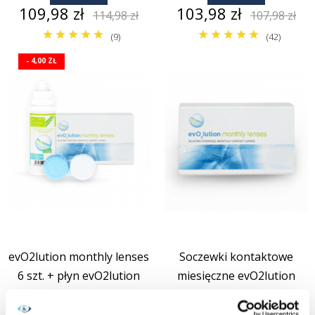
Cena
Cena
Cena
Cena
109,98 zł
103,98 zł
114,98 zł
107,98 zł
podstawowa
podstaw
(9)
(42)
- 4,00 ZŁ
evO2lution monthly lenses
Soczewki kontaktowe
6 szt. + płyn evO2lution
miesięczne evO2lution
100 ml
monthly lenses 6 szt.