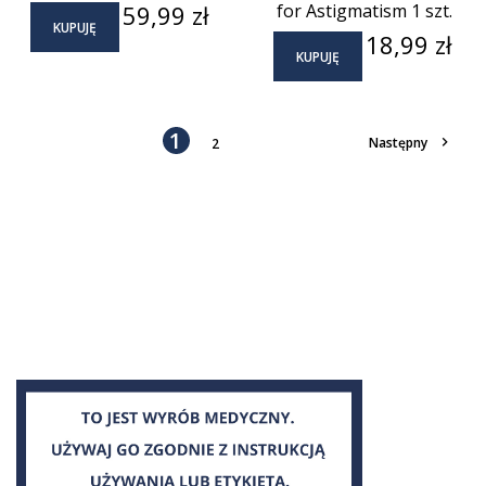
Cena
59,99 zł
for Astigmatism 1 szt.
KUPUJĘ
Cena
18,99 zł
KUPUJĘ
1

Następny
2