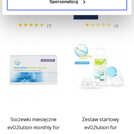
Cena
30,00 zł
multifocal 6 szt.
Spersonalizuj
KUPUJĘ
Cena
153,99 zł
KUPUJĘ
(7)
(1)
Soczewki miesięczne
Zestaw startowy
evO2lution monthly for
evO2lution for