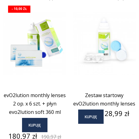
- 10,00 ZŁ
evO2lution monthly lenses
Zestaw startowy
2 op. x 6 szt. + płyn
evO2lution monthly lenses
Cena
evo2lution soft 360 ml
28,99 zł
KUPUJĘ
KUPUJĘ
Cena
Cena
180,97 zł
190,97 zł