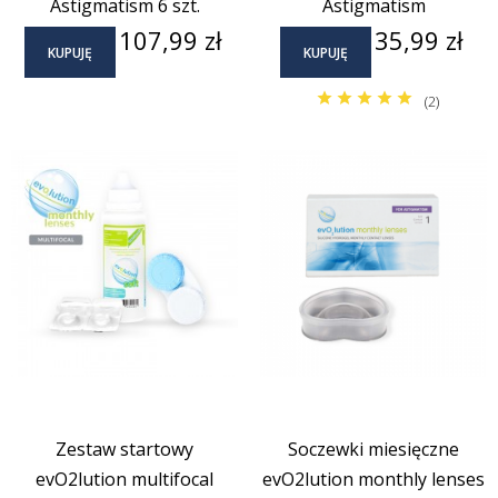
Astigmatism 6 szt.
Astigmatism
Cena
Cena
107,99 zł
35,99 zł
KUPUJĘ
KUPUJĘ
(2)
Zestaw startowy
Soczewki miesięczne
evO2lution multifocal
evO2lution monthly lenses