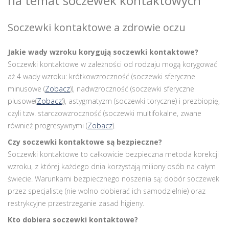
na temat soczewek kontaktowych
Soczewki kontaktowe a zdrowie oczu
Jakie wady wzroku korygują soczewki kontaktowe?
Soczewki kontaktowe w zależności od rodzaju mogą korygować
aż 4 wady wzroku: krótkowzroczność (soczewki sferyczne
minusowe (
Zobacz
)), nadwzroczność (soczewki sferyczne
plusowe(
Zobacz
)), astygmatyzm (soczewki toryczne) i prezbiopię,
czyli tzw. starczowzroczność (soczewki multifokalne, zwane
również progresywnymi (
Zobacz
).
Czy soczewki kontaktowe są bezpieczne?
Soczewki kontaktowe to całkowicie bezpieczna metoda korekcji
wzroku, z której każdego dnia korzystają miliony osób na całym
świecie. Warunkami bezpiecznego noszenia są: dobór soczewek
przez specjalistę (nie wolno dobierać ich samodzielnie) oraz
restrykcyjne przestrzeganie zasad higieny.
Kto dobiera soczewki kontaktowe?