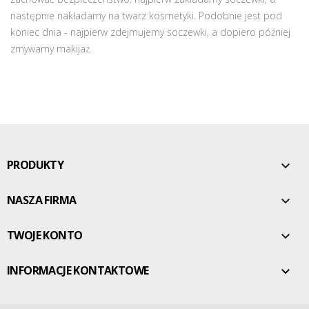
następnie nakładamy na twarz kosmetyki. Podobnie jest pod
koniec dnia - najpierw zdejmujemy soczewki, a dopiero później
zmywamy makijaż.
PRODUKTY

NASZA FIRMA

TWOJE KONTO

INFORMACJE KONTAKTOWE
