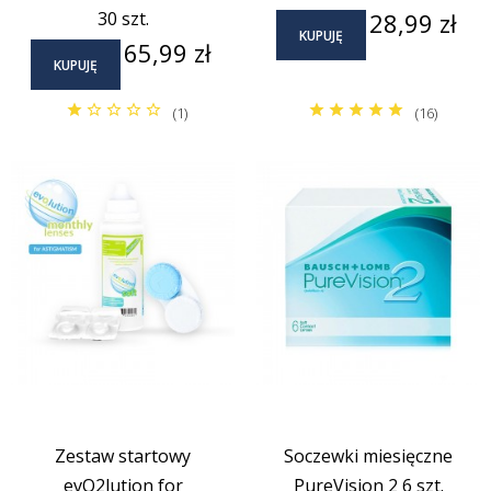
Cena
30 szt.
28,99 zł
KUPUJĘ
Cena
65,99 zł
KUPUJĘ
(1)
(16)
Zestaw startowy
Soczewki miesięczne
evO2lution for
PureVision 2 6 szt.