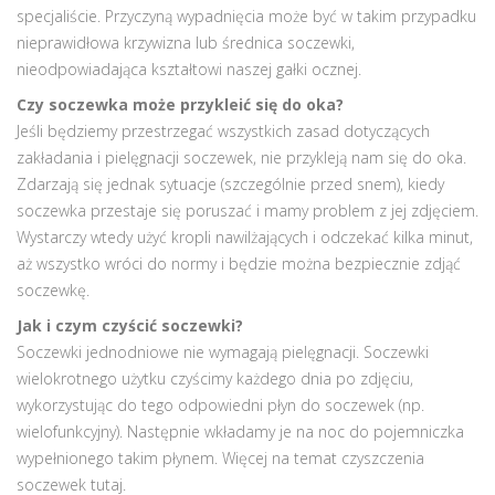
specjaliście. Przyczyną wypadnięcia może być w takim przypadku
nieprawidłowa krzywizna lub średnica soczewki,
nieodpowiadająca kształtowi naszej gałki ocznej.
Czy soczewka może przykleić się do oka?
Jeśli będziemy przestrzegać wszystkich zasad dotyczących
zakładania i pielęgnacji soczewek, nie przykleją nam się do oka.
Zdarzają się jednak sytuacje (szczególnie przed snem), kiedy
soczewka przestaje się poruszać i mamy problem z jej zdjęciem.
Wystarczy wtedy użyć kropli nawilżających i odczekać kilka minut,
aż wszystko wróci do normy i będzie można bezpiecznie zdjąć
soczewkę.
Jak i czym czyścić soczewki?
Soczewki jednodniowe nie wymagają pielęgnacji. Soczewki
wielokrotnego użytku czyścimy każdego dnia po zdjęciu,
wykorzystując do tego odpowiedni płyn do soczewek (np.
wielofunkcyjny). Następnie wkładamy je na noc do pojemniczka
wypełnionego takim płynem. Więcej na temat czyszczenia
soczewek tutaj.