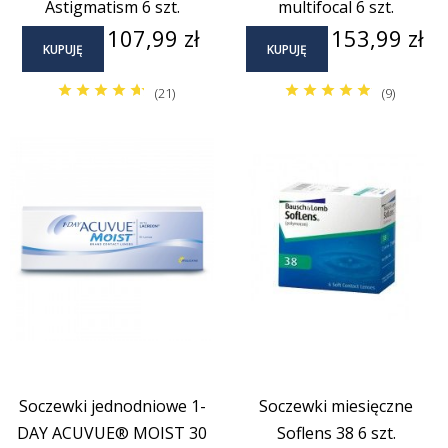
Astigmatism 6 szt.
multifocal 6 szt.
Soczewki na sztuki
Cena
Cena
107,99 zł
153,99 zł
KUPUJĘ
KUPUJĘ
(21)
(9)
Zestawy startowe
Soczewki jednodniowe 1-
Soczewki miesięczne
DAY ACUVUE® MOIST 30
Soflens 38 6 szt.