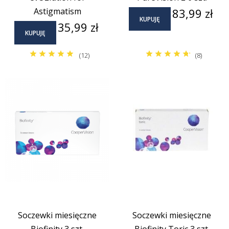
Cena
Astigmatism
83,99 zł
KUPUJĘ
Cena
35,99 zł
KUPUJĘ
(12)
(8)
Soczewki miesięczne
Soczewki miesięczne