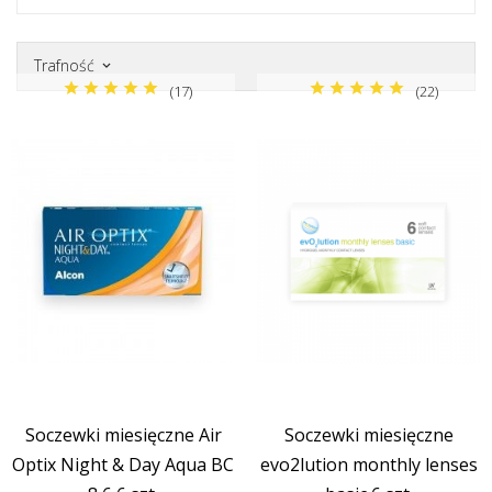
Trafność
keyboard_arrow_down
(17)
(22)
Marka
Producent
Soczewki miesięczne Air
Soczewki miesięczne
Optix Night & Day Aqua BC
evo2lution monthly lenses