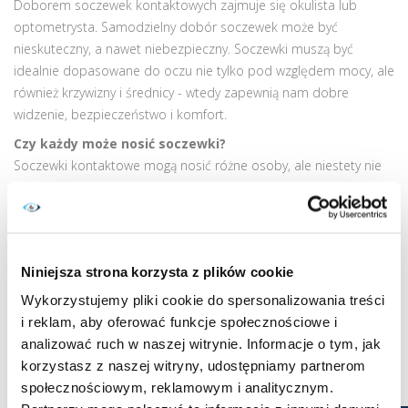
Doborem soczewek kontaktowych zajmuje się okulista lub
optometrysta. Samodzielny dobór soczewek może być
nieskuteczny, a nawet niebezpieczny. Soczewki muszą być
idealnie dopasowane do oczu nie tylko pod względem mocy, ale
również krzywizny i średnicy - wtedy zapewnią nam dobre
widzenie, bezpieczeństwo i komfort.
Czy każdy może nosić soczewki?
Soczewki kontaktowe mogą nosić różne osoby, ale niestety nie
wszyscy. Decyzja o takiej metodzie korekcji wzroku musi być
poprzedzona wizytą u specjalisty. Może się zdarzyć, że okulista
lub optometrysta podczas badania stwierdzi pewne
przeciwwskazania (np. zespół suchego oka) i zabroni stosowania
Niniejsza strona korzysta z plików cookie
soczewek.
Wykorzystujemy pliki cookie do spersonalizowania treści
Czy dzieci mogą nosić soczewki?
i reklam, aby oferować funkcje społecznościowe i
Soczewki kontaktowe mogą nosić również dzieci - oczywiście
analizować ruch w naszej witrynie. Informacje o tym, jak
pod warunkiem, że wyrazi na to zgodę okulista lub
korzystasz z naszej witryny, udostępniamy partnerom
optometrysta. Szkła kontaktowe zapewnią dziecku większą
społecznościowym, reklamowym i analitycznym.
swobodę niż okulary np. w szkole lub podczas zabawy. Dziecko