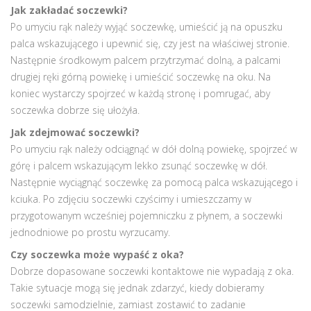
Jak zakładać soczewki?
Po umyciu rąk należy wyjąć soczewkę, umieścić ją na opuszku
palca wskazującego i upewnić się, czy jest na właściwej stronie.
Następnie środkowym palcem przytrzymać dolną, a palcami
drugiej ręki górną powiekę i umieścić soczewkę na oku. Na
koniec wystarczy spojrzeć w każdą stronę i pomrugać, aby
soczewka dobrze się ułożyła.
Jak zdejmować soczewki?
Po umyciu rąk należy odciągnąć w dół dolną powiekę, spojrzeć w
górę i palcem wskazującym lekko zsunąć soczewkę w dół.
Następnie wyciągnąć soczewkę za pomocą palca wskazującego i
kciuka. Po zdjęciu soczewki czyścimy i umieszczamy w
przygotowanym wcześniej pojemniczku z płynem, a soczewki
jednodniowe po prostu wyrzucamy.
Czy soczewka może wypaść z oka?
Dobrze dopasowane soczewki kontaktowe nie wypadają z oka.
Takie sytuacje mogą się jednak zdarzyć, kiedy dobieramy
soczewki samodzielnie, zamiast zostawić to zadanie