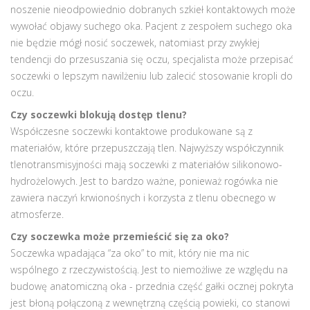
noszenie nieodpowiednio dobranych szkieł kontaktowych może
wywołać objawy suchego oka. Pacjent z zespołem suchego oka
nie będzie mógł nosić soczewek, natomiast przy zwykłej
tendencji do przesuszania się oczu, specjalista może przepisać
soczewki o lepszym nawilżeniu lub zalecić stosowanie kropli do
oczu.
Czy soczewki blokują dostęp tlenu?
Współczesne soczewki kontaktowe produkowane są z
materiałów, które przepuszczają tlen. Najwyższy współczynnik
tlenotransmisyjności mają soczewki z materiałów silikonowo-
hydrożelowych. Jest to bardzo ważne, ponieważ rogówka nie
zawiera naczyń krwionośnych i korzysta z tlenu obecnego w
atmosferze.
Czy soczewka może przemieścić się za oko?
Soczewka wpadająca “za oko” to mit, który nie ma nic
wspólnego z rzeczywistością. Jest to niemożliwe ze względu na
budowę anatomiczną oka - przednia część gałki ocznej pokryta
jest błoną połączoną z wewnętrzną częścią powieki, co stanowi