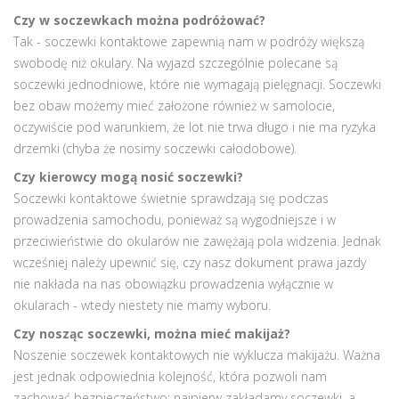
Czy w soczewkach można podróżować?
Tak - soczewki kontaktowe zapewnią nam w podróży większą
swobodę niż okulary. Na wyjazd szczególnie polecane są
soczewki jednodniowe, które nie wymagają pielęgnacji. Soczewki
bez obaw możemy mieć założone również w samolocie,
oczywiście pod warunkiem, że lot nie trwa długo i nie ma ryzyka
drzemki (chyba że nosimy soczewki całodobowe).
Czy kierowcy mogą nosić soczewki?
Soczewki kontaktowe świetnie sprawdzają się podczas
prowadzenia samochodu, ponieważ są wygodniejsze i w
przeciwieństwie do okularów nie zawężają pola widzenia. Jednak
wcześniej należy upewnić się, czy nasz dokument prawa jazdy
nie nakłada na nas obowiązku prowadzenia wyłącznie w
okularach - wtedy niestety nie mamy wyboru.
Czy nosząc soczewki, można mieć makijaż?
Noszenie soczewek kontaktowych nie wyklucza makijażu. Ważna
jest jednak odpowiednia kolejność, która pozwoli nam
zachować bezpieczeństwo: najpierw zakładamy soczewki, a