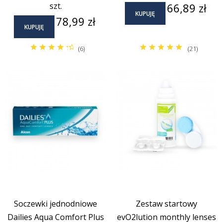
Cena
szt.
66,89 zł
KUPUJĘ
Cena
78,99 zł
KUPUJĘ
(6)
(21)
Soczewki jednodniowe
Zestaw startowy
Dailies Aqua Comfort Plus
evO2lution monthly lenses