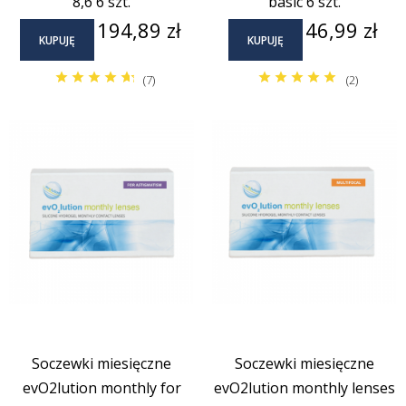
8,6 6 szt.
basic 6 szt.
Cena
Cena
194,89 zł
46,99 zł
KUPUJĘ
KUPUJĘ
(7)
(2)
Rodzaj
Czas noszenia
Soczewki miesięczne
Soczewki miesięczne
POLECAMY
Zestawy promocyjne
evO2lution monthly for
evO2lution monthly lenses