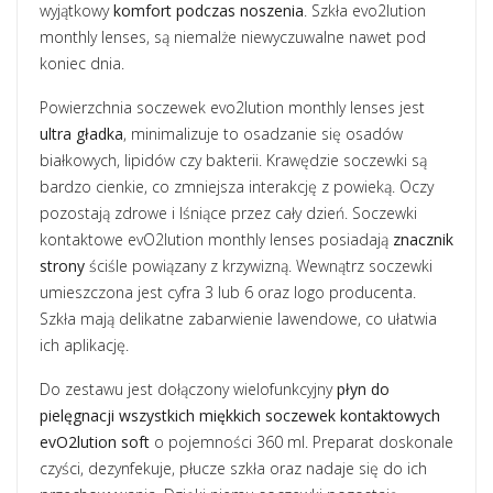
wyjątkowy
komfort podczas noszenia
. Szkła evo2lution
monthly lenses, są niemalże niewyczuwalne nawet pod
koniec dnia.
Powierzchnia soczewek evo2lution monthly lenses jest
ultra gładka
, minimalizuje to osadzanie się osadów
białkowych, lipidów czy bakterii. Krawędzie soczewki są
bardzo cienkie, co zmniejsza interakcję z powieką. Oczy
pozostają zdrowe i lśniące przez cały dzień. Soczewki
kontaktowe evO2lution monthly lenses posiadają
znacznik
strony
ściśle powiązany z krzywizną. Wewnątrz soczewki
umieszczona jest cyfra 3 lub 6 oraz logo producenta.
Szkła mają delikatne zabarwienie lawendowe, co ułatwia
ich aplikację.
Do zestawu jest dołączony wielofunkcyjny
płyn do
pielęgnacji wszystkich miękkich soczewek kontaktowych
evO2lution soft
o pojemności 360 ml. Preparat doskonale
czyści, dezynfekuje, płucze szkła oraz nadaje się do ich