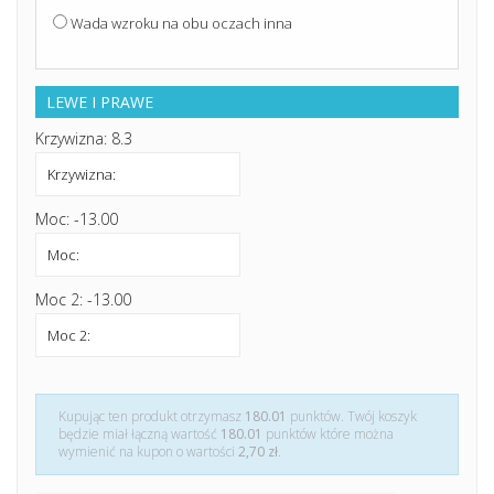
Wada wzroku na obu oczach inna
LEWE I PRAWE
Krzywizna: 8.3
Moc: -13.00
Moc 2: -13.00
Kupując ten produkt otrzymasz
180.01
punktów. Twój koszyk
będzie miał łączną wartość
180.01
punktów które można
wymienić na kupon o wartości
2,70 zł
.