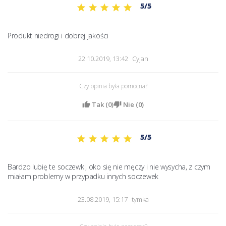
5/5
Produkt niedrogi i dobrej jakości 
22.10.2019, 13:42
Cyjan
Czy opinia była pomocna?
Tak (
0
)
Nie (
0
)
5/5
Bardzo lubię te soczewki, oko się nie męczy i nie wysycha, z czym 
miałam problemy w przypadku innych soczewek 
23.08.2019, 15:17
tymka