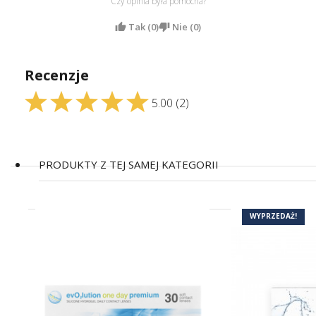
Czy opinia była pomocna?
Tak (
0
)
Nie (
0
)
Recenzje
5.00
(2)
PRODUKTY Z TEJ SAMEJ KATEGORII
(17)
WYPRZEDAŻ!