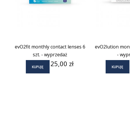
evO2fit monthly contact lenses 6
evO2lution month
szt. - wyprzedaż
- wyp
Cena
25,00 zł
KUPUJĘ
KUPUJĘ