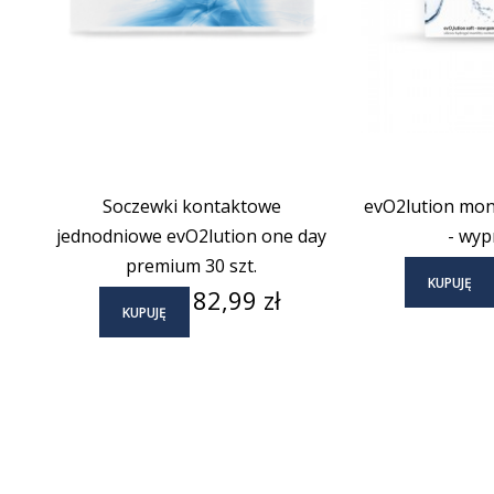
Soczewki kontaktowe
evO2lution mont
jednodniowe evO2lution one day
- wyp
premium 30 szt.
KUPUJĘ
Cena
82,99 zł
KUPUJĘ