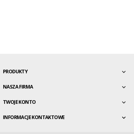
PRODUKTY

NASZA FIRMA

TWOJE KONTO

INFORMACJE KONTAKTOWE
