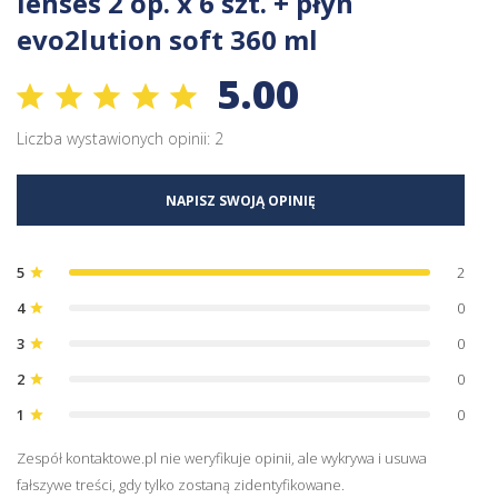
lenses 2 op. x 6 szt. + płyn
evo2lution soft 360 ml
5.00
Liczba wystawionych opinii: 2
NAPISZ SWOJĄ OPINIĘ
5
2
star
4
0
star
3
0
star
2
0
star
1
0
star
Zespół kontaktowe.pl nie weryfikuje opinii, ale wykrywa i usuwa
fałszywe treści, gdy tylko zostaną zidentyfikowane.