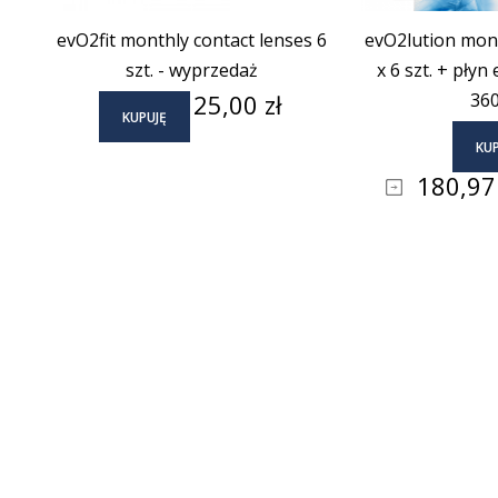
evO2fit monthly contact lenses 6
evO2lution mont
szt. - wyprzedaż
x 6 szt. + płyn
Cena
25,00 zł
360
KUPUJĘ
KUP
Cena
180,97 