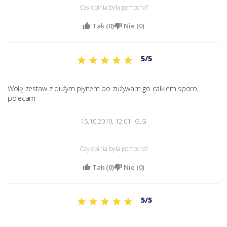
Czy opinia była pomocna?
Tak (
0
)
Nie (
0
)
5/5
Wolę zestaw z dużym płynem bo zużywam go całkiem sporo, 
polecam 
15.10.2019, 12:01
G.G
Czy opinia była pomocna?
Tak (
0
)
Nie (
0
)
5/5