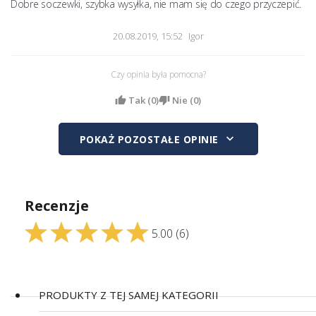
Dobre soczewki, szybka wysyłka, nie mam się do czego przyczepić. 
20.08.2019, 15:52
Igor
Czy opinia była pomocna?
Tak (
0
)
Nie (
0
)
keyboard_arrow_down
POKAŻ POZOSTAŁE OPINIE
Recenzje
5.00
(6)
PRODUKTY Z TEJ SAMEJ KATEGORII