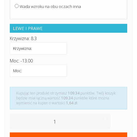
Wada wzroku na obu oczach inna
LEWE I PRAWE
Krzywizna: 8.3
Moc: -13.00
Kupując ten produkt otrzymasz
109.34
punktów. Twój koszyk
będzie miał łączną wartość
109.34
punktów które można
wymienić na kupon o wartości
1,64 zł
.