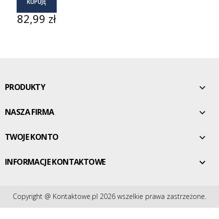
KUPUJĘ
Cena
82,99 zł
PRODUKTY

NASZA FIRMA

TWOJE KONTO

INFORMACJE KONTAKTOWE

Copyright @ Kontaktowe.pl 2026 wszelkie prawa zastrzeżone.