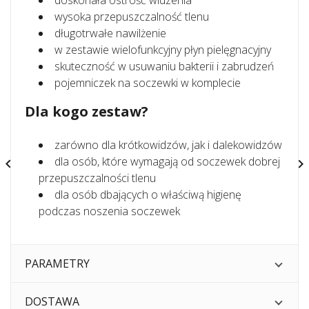
doskonała ostrość widzenia
wysoka przepuszczalność tlenu
długotrwałe nawilżenie
w zestawie wielofunkcyjny płyn pielęgnacyjny
skuteczność w usuwaniu bakterii i zabrudzeń
pojemniczek na soczewki w komplecie
Dla kogo zestaw?
zarówno dla krótkowidzów, jak i dalekowidzów
dla osób, które wymagają od soczewek dobrej


przepuszczalności tlenu
dla osób dbających o właściwą higienę
podczas noszenia soczewek
PARAMETRY
DOSTAWA