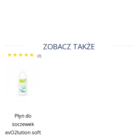
ZOBACZ TAKŻE
(8)
Płyn do
soczewek
evO2lution soft