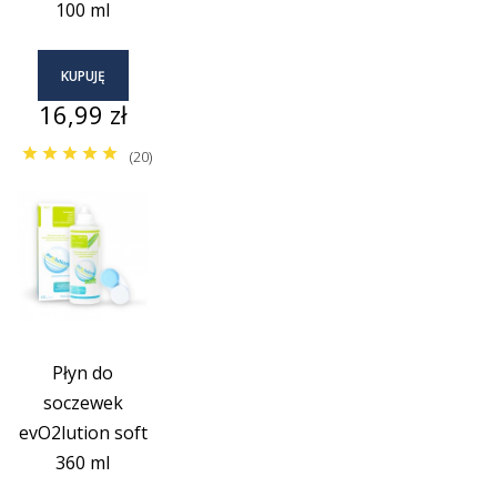
100 ml
KUPUJĘ
Cena
16,99 zł
(20)
Płyn do
soczewek
evO2lution soft
360 ml