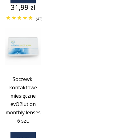
Cena
31,99 zł
(42)
Soczewki
kontaktowe
miesięczne
evO2lution
monthly lenses
6 szt.