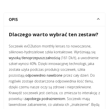
OPIS
Dlaczego warto wybrać ten zestaw?
Soczewki evO2lution monthly lenses to nowoczesne,
siliknowo-hydrożelowe szkła kontaktowe. Wyróżniają się
wysoką tlenoprzepuszczalnością
(161 Dk/t), a uwodnienie
szkieł wynosi 40%. Dzięki innowacyjnej technologii, jaka
została użyta podczas produkcji soczewek, szkła
pozostają
odpowiednio nawilżone
przez cały dzień. Do
rogówki zostaje dostarczona odpowiednia ilość tlenu,
dzięki czemu nasze oczy są zdrowe i nieprzekrwione.
Krawędź soczewek jest cieńsza, co zmiesza to interakcję z
powieką i
zapobiega podrażnieniom
. Soczewki mają
lawendowe zabarwienie, co ułatwia ich „znalezienie”. Będą