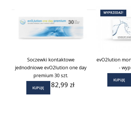
(17)
WYPRZEDAŻ!
Soczewki kontaktowe
evO2lution mont
jednodniowe evO2lution one day
- wyp
premium 30 szt.
KUPUJĘ
Cena
82,99 zł
KUPUJĘ