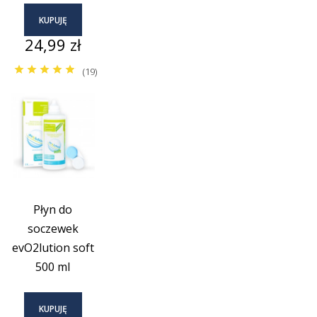
KUPUJĘ
Cena
24,99 zł
(19)
Płyn do
soczewek
evO2lution soft
500 ml
KUPUJĘ