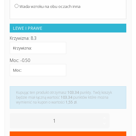
Wada wzroku na obu oczach inna
LEWE I PRAWE
Krzywizna: 8.3
Moc: -0.50
Kupując ten produkt otrzymasz
103.34
punkty. Twój koszyk
będzie miał łączną wartość
103.34
punktów które można
wymienić na kupon o wartości
1,55 zł
.