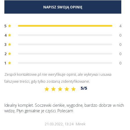
NAPISZ SWOJĄ OPINIĘ
5
4
star
4
0
star
3
0
star
2
0
star
1
0
star
Zespół kontaktowe.pl nie weryfikuje opinii, ale wykrywa i usuwa
fałszywe treści, gdy tylko zostaną zidentyfikowane.
5/5
Idealny komplet. Soczewki cienkie, wygodne, bardzo dobrze w nich 
widzę. Płyn genialnie je czyści. Polecam
21.03.2022, 13:24
Mirek