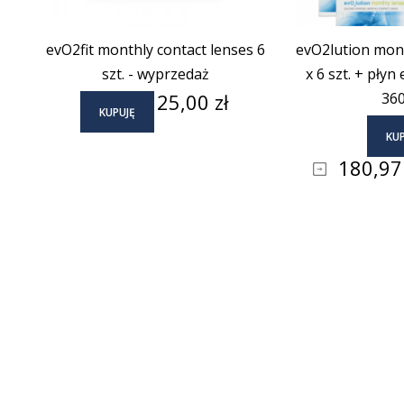
evO2fit monthly contact lenses 6
evO2lution mont
szt. - wyprzedaż
x 6 szt. + płyn
Cena
25,00 zł
360
KUPUJĘ
KUP
Cena
180,97 