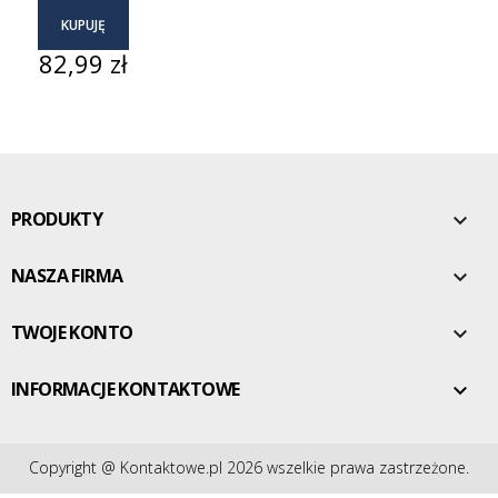
KUPUJĘ
Cena
82,99 zł
PRODUKTY

NASZA FIRMA

TWOJE KONTO

INFORMACJE KONTAKTOWE

Copyright @ Kontaktowe.pl 2026 wszelkie prawa zastrzeżone.