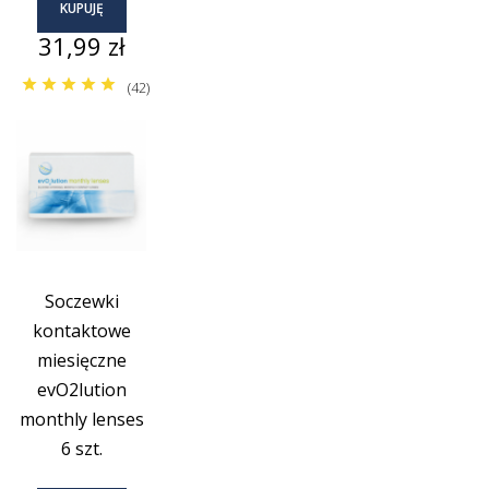
KUPUJĘ
Cena
31,99 zł
(42)
Soczewki
kontaktowe
miesięczne
evO2lution
monthly lenses
6 szt.