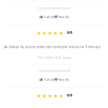
Czy opinia była pomocna?
Tak (
0
)
Nie (
0
)
5/5
Jak dokupi się jeszcze jeden płyn spokojnie starcza na 3 miesiące 
19.11.2019, 15:37
Janka
Czy opinia była pomocna?
Tak (
0
)
Nie (
0
)
5/5