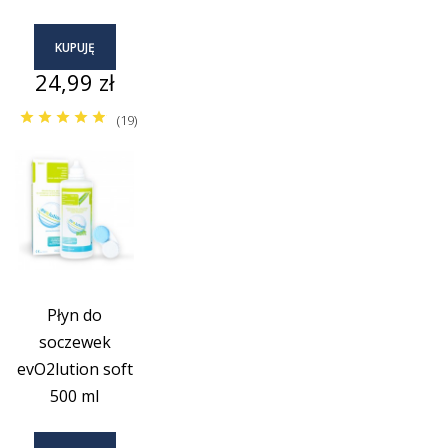
KUPUJĘ
Cena
24,99 zł
(19)
Płyn do
soczewek
evO2lution soft
500 ml