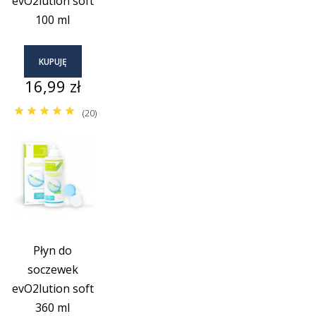
evO2lution soft
100 ml
KUPUJĘ
Cena
16,99 zł
(20)
Płyn do
soczewek
evO2lution soft
360 ml