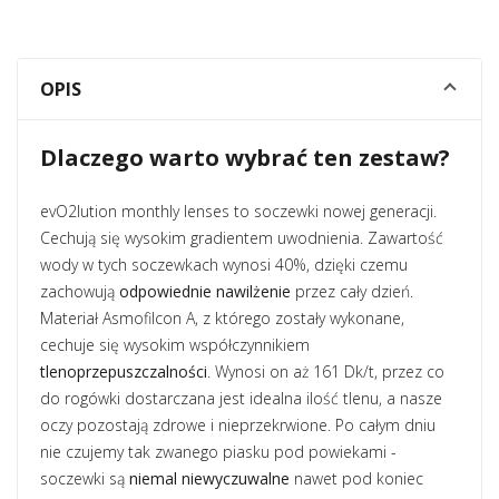
OPIS
Dlaczego warto wybrać ten zestaw?
evO2lution monthly lenses to soczewki nowej generacji.
Cechują się wysokim gradientem uwodnienia. Zawartość
wody w tych soczewkach wynosi 40%, dzięki czemu
zachowują
odpowiednie nawilżenie
przez cały dzień.
Materiał Asmofilcon A, z którego zostały wykonane,
cechuje się wysokim współczynnikiem
tlenoprzepuszczalności
. Wynosi on aż 161 Dk/t, przez co
do rogówki dostarczana jest idealna ilość tlenu, a nasze
oczy pozostają zdrowe i nieprzekrwione. Po całym dniu
nie czujemy tak zwanego piasku pod powiekami -
soczewki są
niemal niewyczuwalne
nawet pod koniec