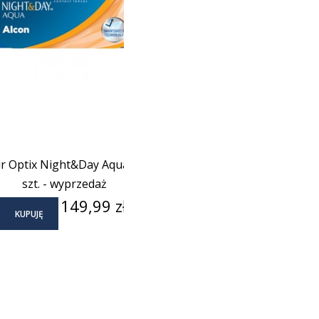
ir Optix Night&Day Aqua 6
szt. - wyprzedaż
Cena
149,99 zł
KUPUJĘ