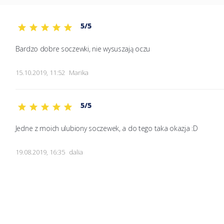
5/5
Bardzo dobre soczewki, nie wysuszają oczu 
15.10.2019, 11:52
Marika
5/5
Jedne z moich ulubiony soczewek, a do tego taka okazja :D
19.08.2019, 16:35
dalia