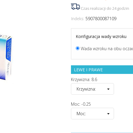
Czas realizacji do 24 godzin
Indeks:
5907800087109
Konfiguracja wady wzroku
Wada wzroku na obu ocza
LEWE I PRAWE
Krzywizna: 8.6
Moc: -0.25