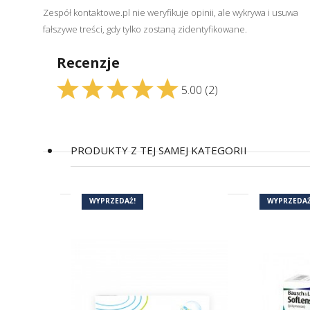
Zespół kontaktowe.pl nie weryfikuje opinii, ale wykrywa i usuwa
fałszywe treści, gdy tylko zostaną zidentyfikowane.
Recenzje
5.00
(2)
PRODUKTY Z TEJ SAMEJ KATEGORII
WYPRZEDAŻ!
WYPRZEDAŻ