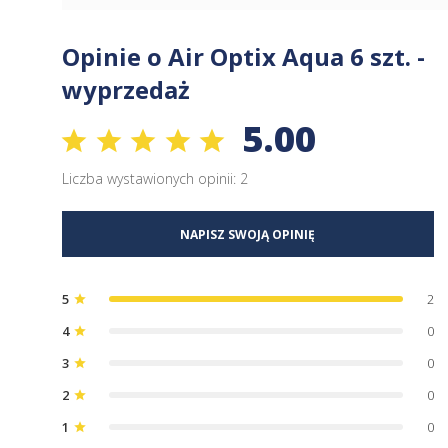
Opinie o Air Optix Aqua 6 szt. -
wyprzedaż
5.00
Liczba wystawionych opinii: 2
NAPISZ SWOJĄ OPINIĘ
5
2
star
4
0
star
3
0
star
2
0
star
1
0
star