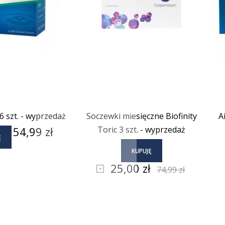
6 szt. - wyprzedaż
Soczewki miesięczne Biofinity
A
Cena
54,99 zł
Toric 3 szt. - wyprzedaż
Ę
KUPUJĘ
Cena
Cena
25,00 zł
74,99 zł
podstawowa