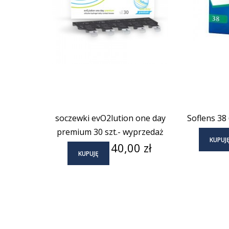
soczewki evO2lution one day
Soflens 38 
premium 30 szt.- wyprzedaż
KUPUJ
Cena
40,00 zł
KUPUJĘ