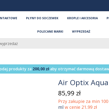
ONTAKTOWE
PŁYNY DO SOCZEWEK
KROPLE I AKCESORIA
P
POLECANE MARKI
WYPRZEDAŻ
- wyprzedaż
odaj produkty za
200,00 zł
aby otrzymać darmową dostaw
Air Optix Aqua
85,99 zł
Przy zakupie za min 100 
ml
w cenie 21,99 zł