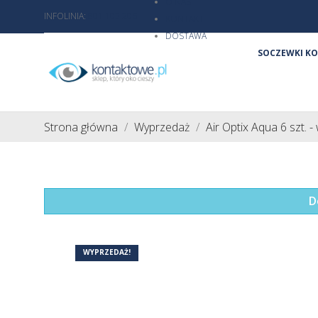
O NAS
INFOLINIA:
801 103 206
KONTAKT
DOSTAWA
SOCZEWKI K
Strona główna
Wyprzedaż
Air Optix Aqua 6 szt. 
D
WYPRZEDAŻ!